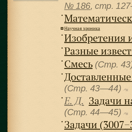
№ 186
, cтр. 12
Математическ
●
Научная хроника
Изобретения 
●
Разные извес
●
Смесь
●
(Стр. 43
Доставленные
●
(Стр. 43—44)
Е. Д.
Задачи н
●
(Стр. 44—45)
Задачи (3007−
●