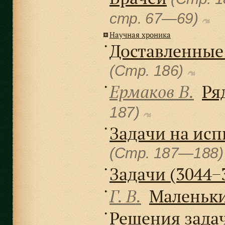
cтр. 67—69)
Научная хроника
Доставленные
●
(Стр. 186)
Ермаков В.
Ря
●
187)
Задачи на испы
●
(Стр. 187—188
Задачи (3044−
●
Г. В.
Маленьки
●
Решения задач 
●