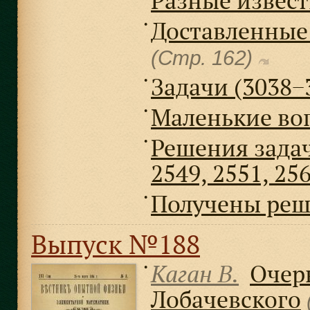
Разные извес
Доставленные
●
(Стр. 162)
Задачи (3038−
●
Маленькие во
●
Решения задач 
●
2549, 2551, 256
Получены реш
●
Выпуск №188
Каган В.
Очер
●
Лобачевского