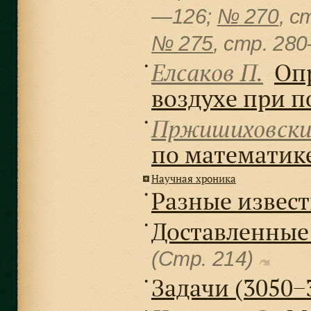
—126;
№ 270
, c
№ 275
, cтр. 28
Елсаков П.
Опр
●
воздухе при 
Пржишиховский
●
по математик
Научная хроника
Разные извес
●
Доставленные
●
(Стр. 214)
Задачи (3050−
●