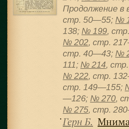
Продолжение в 
cтр. 50—55;
№ 
138;
№ 199
, cт
№ 202
, cтр. 21
cтр. 40—43;
№ 
111;
№ 214
, cтр
№ 222
, cтр. 13
cтр. 149—155;
—126;
№ 270
, c
№ 275
, cтр. 28
Герн Б.
Мнимая
●