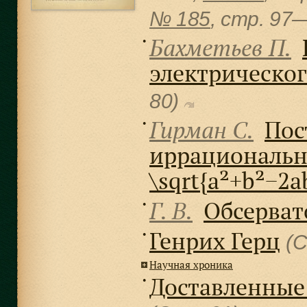
№ 185
, cтр. 97
Бахметьев П.
●
электрическог
80)
Гирман С.
Пос
●
иррациональн
\sqrt{a²+b²−2a
Г. В.
Обсерват
●
Генрих Герц
●
(С
Научная хроника
Доставленные
●