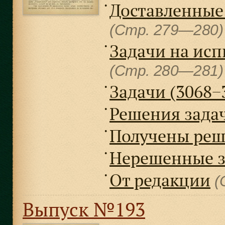
Доставленные
●
(Стр. 279—280
Задачи на испы
●
(Стр. 280—281
Задачи (3068−
●
Решения задач 
●
Получены реш
●
Нерешенные з
●
От редакции
●
(
Выпуск №193