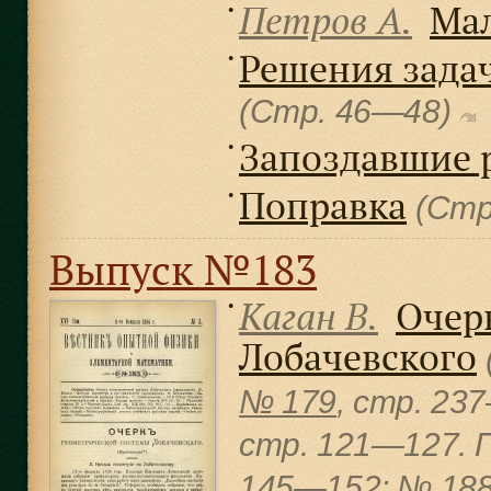
Петров А.
Ма
●
Решения задач 
●
(Стр. 46—48)
Запоздавшие 
●
Поправка
●
(Стр
Выпуск №183
Каган В.
Очер
●
Лобачевского
№ 179
, cтр. 23
cтр. 121—127. 
145—152;
№ 18