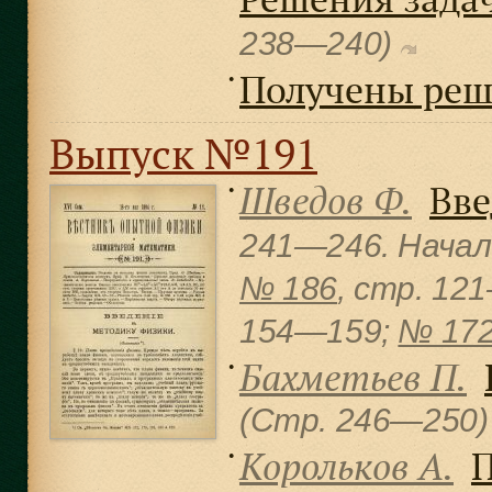
238—240)
Получены реш
●
Выпуск №191
Шведов Ф.
Вве
●
241—246. Начал
№ 186
, cтр. 12
154—159;
№ 17
Бахметьев П.
●
(Стр. 246—250
Корольков А.
П
●