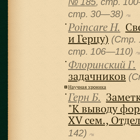
№ 185
, cтр. 10
cтр. 30—38)
Poincare H.
Св
●
и Герцу)
(Стр.
cтр. 106—110)
Флоринский Г.
●
задачников
(С
Научная хроника
Герн Б.
Заметк
●
"К выводу фо
XV сем., Отде
142)