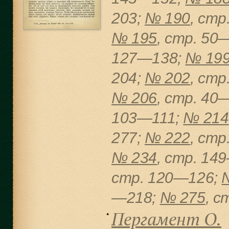
203;
№ 190
, cт
№ 195
, cтр. 50
127—138;
№ 19
204;
№ 202
, cт
№ 206
, cтр. 40
103—111;
№ 214
277;
№ 222
, cт
№ 234
, cтр. 14
cтр. 120—126;
—218;
№ 275
, c
Пергамент О.
●