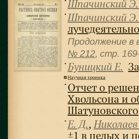
Шпачинский Э.
●
Шпачинский Э.
●
лучедеятельно
Продолжение в 
№ 212
, cтр. 16
Буницкий Е.
За
●
Научная хроника
Отчет о решен
●
Хвольсона и об
Шатуновского
Е. Д.
,
Николаев
●
±1 в целых и 