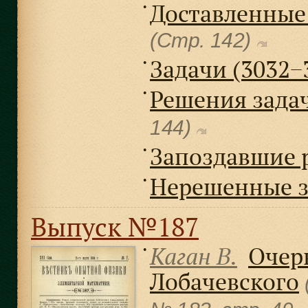
Доставленные
●
(Стр. 142)
Задачи (3032−
●
Решения задач 
●
144)
Запоздавшие 
●
Нерешенные з
●
Выпуск №187
Каган В.
Очер
●
Лобачевского