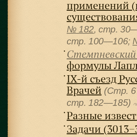
применений (п
существовани
№ 182
, cтр. 30
cтр. 100—106;
Стемпневский 
●
формулы Лапл
IX-й съезд Ру
●
Врачей
(Стр. 
cтр. 182—185)
Разные извес
●
Задачи (3013−
●