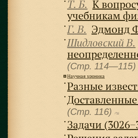
Т. Б.
К вопрос
●
учебникам фи
Г. В.
Эдмонд 
●
Шидловский В.
●
неопределенног
(Стр. 114—115)
Научная хроника
Разные извес
●
Доставленные
●
(Стр. 116)
Задачи (3026−
●
●