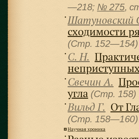
—218;
№ 275
, c
Шатуновский 
●
сходимости р
(Стр. 152—154
С. Н.
Практиче
●
неприступных
Свечин А.
Про
●
угла
(Стр. 158)
Вильд Г.
От Гл
●
(Стр. 158—160
Научная хроника
●