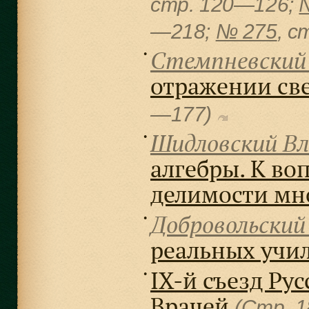
cтр. 120—126;
—218;
№ 275
, c
Стемпневский 
●
отражении све
—177)
Шидловский Вл
●
алгебры. К во
делимости мн
Добровольский
●
реальных учи
IX-й съезд Ру
●
Врачей
(Стр. 