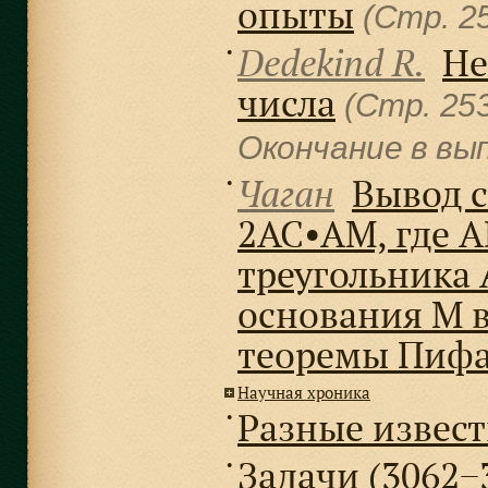
опыты
(Стр. 
Dedekind R.
Не
●
числа
(Стр. 25
Окончание в вы
Чаган
Вывод с
●
2AC•AM, где A
треугольника 
основания M 
теоремы Пифа
Научная хроника
Разные извес
●
Задачи (3062−
●