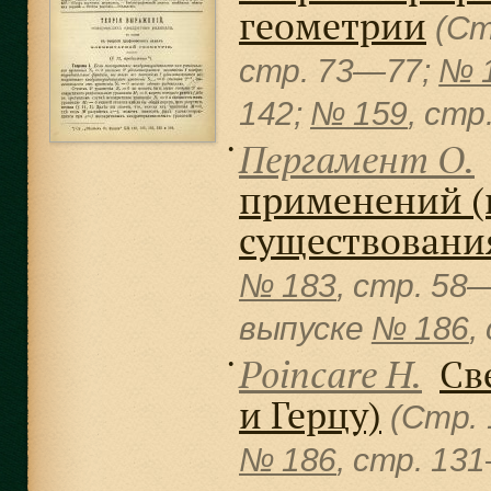
геометрии
(Ст
cтр. 73—77;
№ 
142;
№ 159
, cтр
Пергамент О.
●
применений (п
существовани
№ 183
, cтр. 58
выпуске
№ 186
,
Poincare H.
Св
●
и Герцу)
(Стр.
№ 186
, cтр. 13