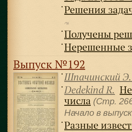
Решения задач 
●
Получены реш
●
Нерешенные з
●
Выпуск №192
Шпачинский Э.
●
Dedekind R.
Не
●
числа
(Стр. 26
Начало в выпус
Разные извест
●