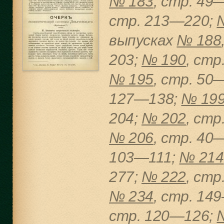
№ 183
, cтр. 49
cтр. 213—220;
выпусках
№ 188
203;
№ 190
, cт
№ 195
, cтр. 50
127—138;
№ 19
204;
№ 202
, cт
№ 206
, cтр. 40
103—111;
№ 214
277;
№ 222
, cт
№ 234
, cтр. 14
cтр. 120—126;