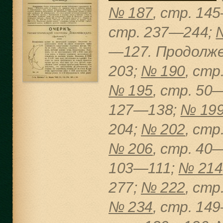
№ 187
, cтр. 14
cтр. 237—244;
—127. Продолже
203;
№ 190
, cт
№ 195
, cтр. 50
127—138;
№ 19
204;
№ 202
, cт
№ 206
, cтр. 40
103—111;
№ 214
277;
№ 222
, cт
№ 234
, cтр. 14