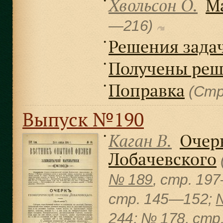
Хвольсон О.
М
●
—216)
Решения задач
●
Получены реш
●
Поправка
●
(Стр
Выпуск №190
Каган В.
Очер
●
Лобачевского
№ 189
, cтр. 19
cтр. 145—152;
244;
№ 178
, cт