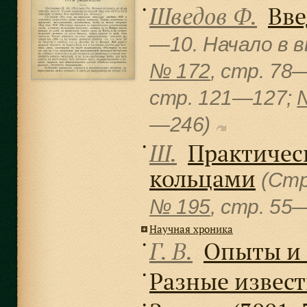
Шведов Ф.
Вве
●
—10. Начало в 
№ 172
, cтр. 78
cтр. 121—127;
—246)
Ш.
Практичес
●
кольцами
(Стр
№ 195
, cтр. 55
Научная хроника
Г. В.
Опыты и
●
Разные извес
●
●