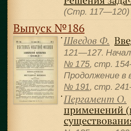
Решения задач 
(Стр. 117—120
Выпуск №186
Шведов Ф.
Вве
●
121—127. Начал
№ 175
, cтр. 15
Продолжение в 
№ 191
, cтр. 24
Пергамент О.
●
применений (п
существовани