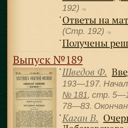
192)
Ответы на ма
●
(Стр. 192)
Получены реш
●
Выпуск №189
Шведов Ф.
Вве
●
193—197. Начал
№ 181
, cтр. 5—
78—83. Окончан
Каган В.
Очер
●