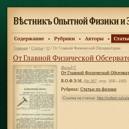
Содержание
Рубрики
Авторы
Стать
●
●
●
Главная
/
Статьи
/
О
/ От Главной Физической Обсерватории
От Главной Физической Обсерват
Вильд Г.
От Главной Физической Обсерва
В.О.Ф.Э.М.
(
№ 187
, стр. 158—160)
Рубрика:
Статьи по физике
Ссылка на статью:
http://vofem.ru/ru/