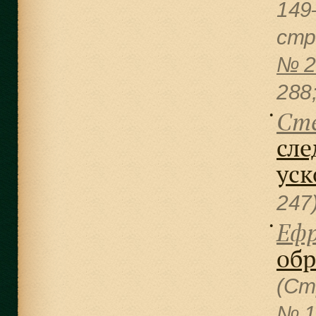
149
cтр
№ 2
288
Сте
●
сле
уск
247
Ефр
●
обр
(Ст
№ 1