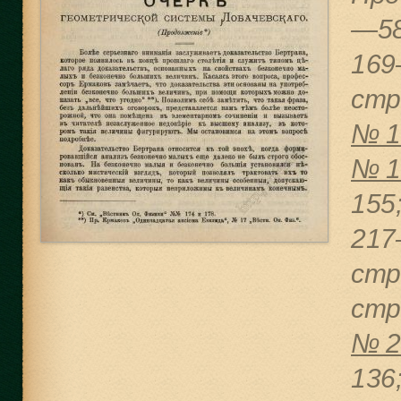
—5
169
cтр
№ 1
№ 1
155
217
cтр
cтр
№ 2
136