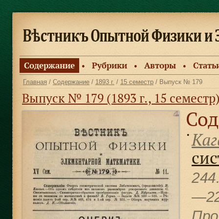
Содержание
Рубрики
Авторы
Стать
●
●
●
Главная
/
Содержание
/
1893 г.
/
15 семестр
/ Выпуск № 179
Выпуск № 179 (1893 г., 15 семестр
Сод
Каг
●
сис
244
—2
Про