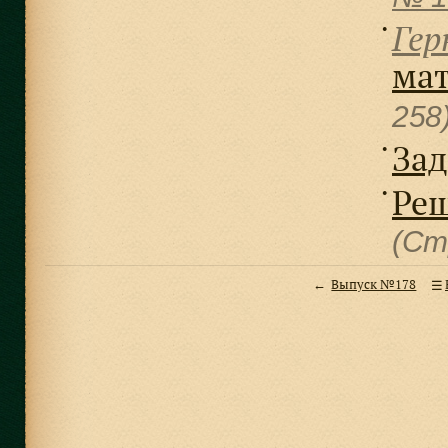
Гер
●
мат
258
Зад
●
Реш
●
(Ст
Выпуск №178