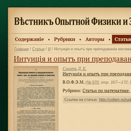
Содержанiе
Рубрики
Авторы
Стать
●
●
●
Главная
/
Статьи
/
И
/ Интуиція и опытъ при преподаваніи матем
Интуиція и опытъ при преподава
Смитъ Д. Е.
Интуиція и опытъ при преподав
В.О.Ф.Э.М.
(
№ 570
, стр. 167—172;
Рубрики:
Статьи по математике
,
Ссылка на статью:
http://vofem.ru/ruo