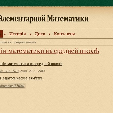
и
Исторiя
Диск
Контакты
●
●
●
атики въ средней школѣ
ніи математики въ средней школѣ
аніи математики въ средней школѣ
№ 572—573
, cтр. 232—244)
Педагогическiе замѣтки
ld/articles/57004/