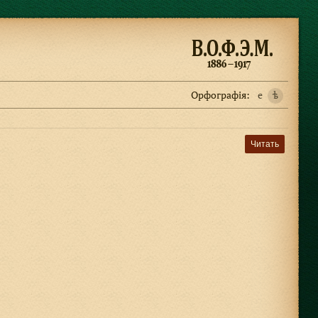
Орфографiя:
e
ѣ
Читать