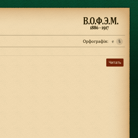
Орфографiя:
e
ѣ
Читать