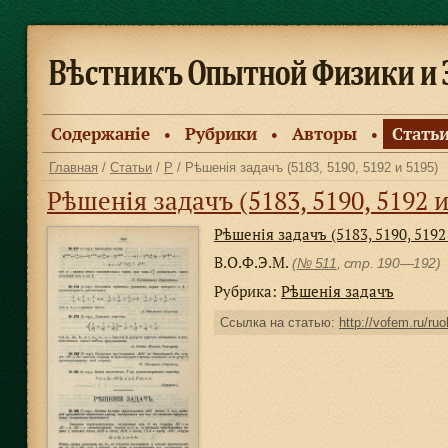
Содержанiе
Рубрики
Авторы
Стать
●
●
●
Главная
/
Статьи
/
Р
/ Рѣшенiя задачъ (5183, 5190, 5192 и 5195)
Рѣшенiя задачъ (5183, 5190, 5192 и
Рѣшенiя задачъ (5183, 5190, 5192
В.О.Ф.Э.М.
(
№ 511
, стр. 190—192)
Рубрика:
Рѣшенiя задачъ
Ссылка на статью:
http://vofem.ru/ruo