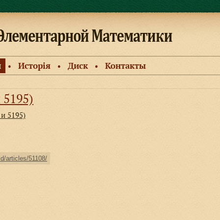
и
Исторiя
Диск
Контакты
●
●
●
 5195)
 и 5195)
ld/articles/51108/