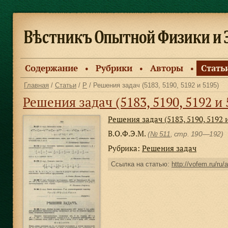
Содержание
Рубрики
Авторы
Стать
●
●
●
Главная
/
Статьи
/
Р
/ Решения задач (5183, 5190, 5192 и 5195)
Решения задач (5183, 5190, 5192 и 
Решения задач (5183, 5190, 5192 
В.О.Ф.Э.М.
(
№ 511
, стр. 190—192)
Рубрика:
Решения задач
Ссылка на статью:
http://vofem.ru/ru/a