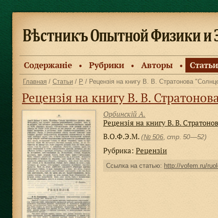
Содержанiе
Рубрики
Авторы
Статьи
●
●
●
Главная
/
Статьи
/
Р
/ Рецензiя на книгу В. В. Стратонова "Солнц
Рецензiя на книгу В. В. Стратонов
Орбинскiй А.
Рецензiя на книгу В. В. Стратоно
В.О.Ф.Э.М.
(
№ 506
, стр. 50—52)
Рубрика:
Рецензiи
Ссылка на статью:
http://vofem.ru/ruo