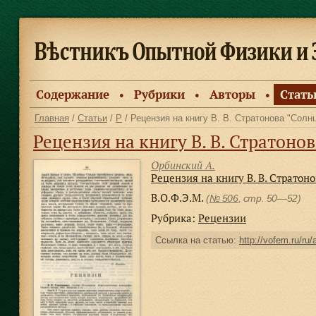
Содержание
Рубрики
Авторы
Стать
●
●
●
Главная
/
Статьи
/
Р
/ Рецензия на книгу В. В. Стратонова "Солн
Рецензия на книгу В. В. Стратонов
Орбинский А.
Рецензия на книгу В. В. Стратон
В.О.Ф.Э.М.
(
№ 506
, стр. 50—52)
Рубрика:
Рецензии
Ссылка на статью:
http://vofem.ru/ru/