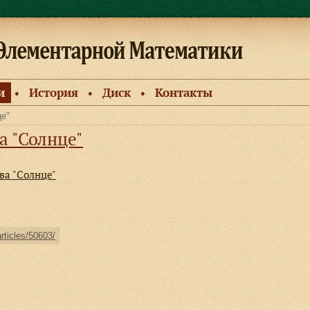
и
История
Диск
Контакты
●
●
●
це"
а "Солнце"
ова "Солнце"
articles/50603/