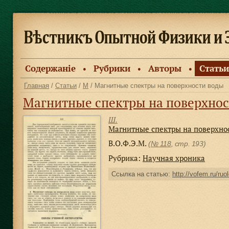
Содержанiе
Рубрики
Авторы
Статьи
●
●
●
Главная
/
Статьи
/
М
/ Магнитные спектры на поверхности воды
Магнитные спектры на поверхнос
Ш.
Магнитные спектры на поверхно
В.О.Ф.Э.М.
(
№ 118
, стр. 193)
Рубрика:
Научная хроника
Ссылка на статью:
http://vofem.ru/ruol