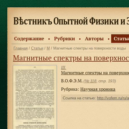
Содержание
Рубрики
Авторы
Стать
●
●
●
Главная
/
Статьи
/
М
/ Магнитные спектры на поверхности воды
Магнитные спектры на поверхнос
Ш.
Магнитные спектры на поверхно
В.О.Ф.Э.М.
(
№ 118
, стр. 193)
Рубрика:
Научная хроника
Ссылка на статью:
http://vofem.ru/ru/a