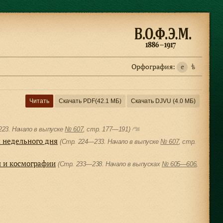
Орфография:
e
ѣ
Читать
Скачать PDF
(42.1 МБ)
Скачать DJVU
(4.0 МБ)
23. Начало в выпуске
№ 607
, cтр. 177—191)
 недельного дня
(Стр. 224—233. Начало в выпуске
№ 607
, cтр.
и и космографии
(Стр. 233—238. Начало в выпусках
№ 605—606
,