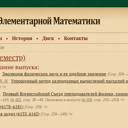
и
История
Диск
Контакты
●
●
●
608
семестр)
ание выпуска:
Эволюция физических наук и ее идейное значение
(Стр. 209—2
Х. И.
Упрощенный метод календарных вычислений пасхалий и
)
.
Первый Всероссийский Съезд преподавателей физики, хими
9—165;
№ 602
, cтр. 38—49. Окончание в выпуске
№ 609
, cтр. 253—263)
(6178−6181)
(Стр. 239)
 задач (6133, 6142)
(Стр. 239—240)