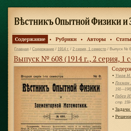
Содержание
Рубрики
Авторы
Стать
●
●
●
Главная
/
Содержание
/
1914 г.
/
2 серия, 1 семестр
/ Выпуск № 
Выпуск № 608 (1914 г., 2 серия, 1 
Содерж
Умов Н.
●
Гохман 
●
191—198
Габер И
●
cтр. 15
Задачи 
●
Решения
●