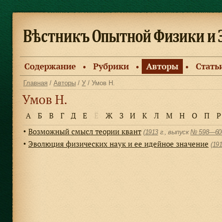
Содержание
Рубрики
Авторы
Стать
●
●
●
Главная
/
Авторы
/
У
/ Умов Н.
Умов Н.
А
Б
В
Г
Д
Е
Ё
Ж
З
И
К
Л
М
Н
О
П
Р
Возможный смысл теории квант
●
(
1913
г., выпуск
№ 598—60
Эволюция физических наук и ее идейное значение
●
(
19