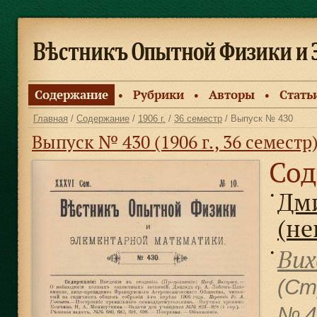
Содержание
Рубрики
Авторы
Стать
●
●
●
Главная
/
Содержание
/
1906 г.
/
36 семестр
/ Выпуск № 430
Выпуск № 430 (1906 г., 36 семестр
Сод
Дм
●
(не
Вих
●
(Ст
№ 4