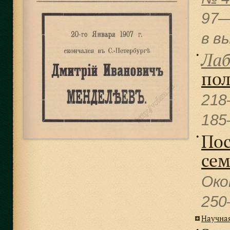
97—
в в
Лаб
●
пол
218
185
Пос
●
сем
Око
250
Научна