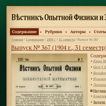
Содержание
Рубрики
Авторы
Стать
●
●
●
Главная
/
Содержание
/
1904 г.
/
31 семестр
/ Выпуск № 367
Выпуск № 367 (1904 г., 31 семестр
Содерж
Кюри М
●
Gore J. E
●
Вольфен
●
Кузьмин
●
Лерман
●
Научна
Ковалев
●
Задачи 
●