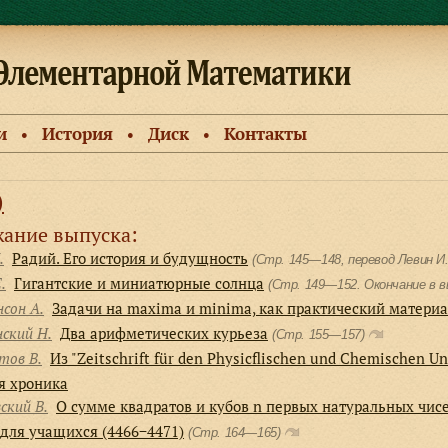
и
История
Диск
Контакты
●
●
●
)
ание выпуска:
.
Радий. Его история и будущность
(Стр. 145—148, перевод Левин И
.
Гигантские и миниатюрные солнца
(Стр. 149—152. Окончание в 
сон А.
Задачи на maxima и minima, как практический материа
ский Н.
Два арифметических курьеза
(Стр. 155—157)
тов В.
Из "Zeitschrift für den Physicflischen und Chemischen Un
я хроника
ский В.
О сумме квадратов и кубов n первых натуральных чис
для учащихся (4466−4471)
(Стр. 164—165)