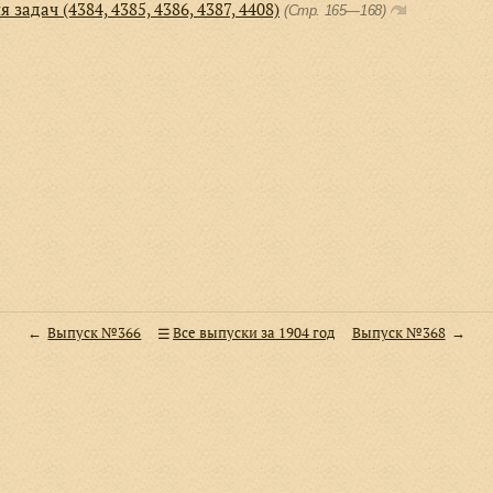
 задач (4384, 4385, 4386, 4387, 4408)
(Стр. 165—168)
Выпуск №366
Все выпуски за 1904 год
Выпуск №368