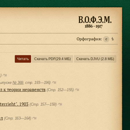
Орфография:
e
ѣ
Читать
Скачать PDF
(29.4 МБ)
Скачать DJVU
(2.8 МБ)
.)
выпуске
№ 369
, cтр. 193—196)
л к теории неравенств
(Стр. 152—155)
terrieht". 1903
(Стр. 157—159)
ел
(Стр. 163—164)