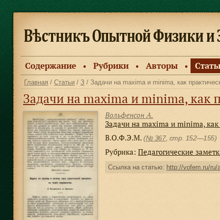
Содержание
Рубрики
Авторы
Стать
●
●
●
Главная
/
Статьи
/
З
/ Задачи на maxima и minima, как практичес
Задачи на maxima и minima, как 
Вольфенсон А.
Задачи на maxima и minima, как
В.О.Ф.Э.М.
(
№ 367
, стр. 152—155)
Рубрика:
Педагогические замет
Ссылка на статью:
http://vofem.ru/ru/