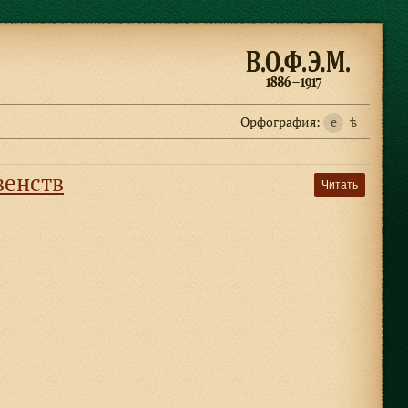
Орфография:
e
ѣ
венств
Читать