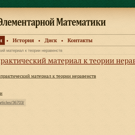
и
История
Диск
Контакты
●
●
●
кий материал к теории неравенств
практический материал к теории нера
 практический материал к теории неравенств
ки
articles/36703/