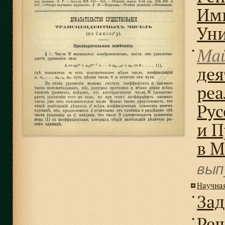
Имп
Уни
Май
●
дея
реа
Рус
и 
в М
вып
Научна
Зад
●
Реш
●