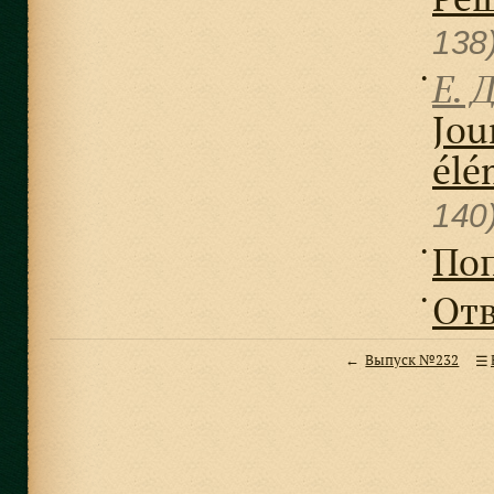
138
Е. Д
●
Jou
élé
140
По
●
Отв
●
Выпуск №232