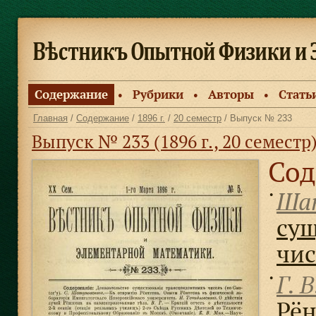
Содержание
Рубрики
Авторы
Стать
●
●
●
Главная
/
Содержание
/
1896 г.
/
20 семестр
/ Выпуск № 233
Выпуск № 233 (1896 г., 20 семестр
Сод
Шат
●
сущ
чис
Г. В
●
Рён