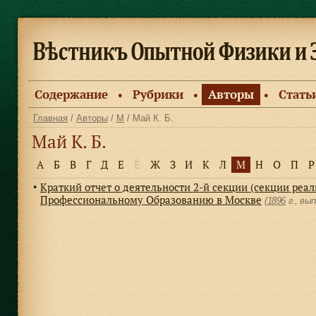
Содержание
Рубрики
Авторы
Стать
●
●
●
Главная
/
Авторы
/
М
/ Май К. Б.
Май К. Б.
А
Б
В
Г
Д
Е
Ё
Ж
З
И
К
Л
М
Н
О
П
Р
Краткий отчет о деятельности 2-й секции (секции реа
●
Профессиональному Образованию в Москве
(
1896
г., вы