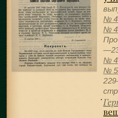
вып
№ 4
№ 
Про
—2
№ 4
№ 
229
cтр
Гер
●
вещ