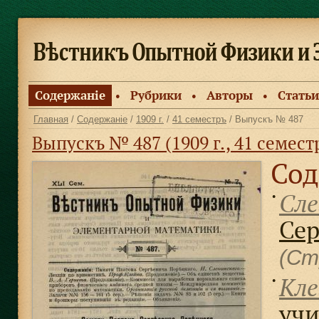
Содержанiе
Рубрики
Авторы
Статьи
●
●
●
Главная
/
Содержанiе
/
1909 г.
/
41 семестръ
/ Выпускъ № 487
Выпускъ № 487 (1909 г., 41 семест
Сод
Сле
●
Сер
(Ст
Кле
●
учи