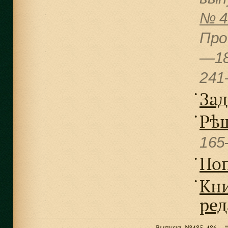
№ 
Про
—1
241
Зад
●
Рѣш
●
165
По
●
Кни
●
ред
Выпускъ №485-486