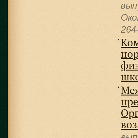
вып
Око
264
Ком
●
нор
физ
шк
Меж
●
пре
Орг
воз
вып