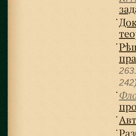
зад
Док
●
тео
Рѣш
●
пра
263
242
Фло
●
пр
Ав
●
Ра
●