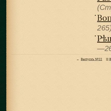
(Ст
Воп
●
265
Рѣш
●
—2
Выпускъ №22
В