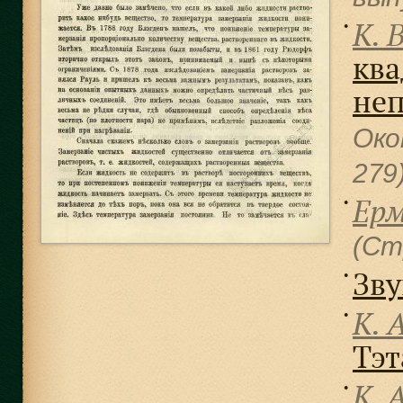
К. В
●
ква
не
Око
279
Ерм
●
(Ст
Зв
●
К. А
●
Тэт
К. А
●