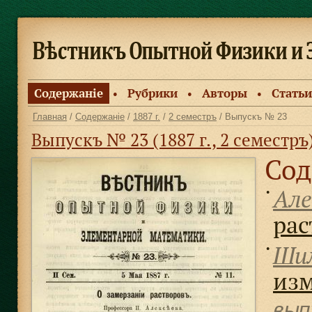
Содержанiе
Рубрики
Авторы
Статьи
●
●
●
Главная
/
Содержанiе
/
1887 г.
/
2 семестръ
/ Выпускъ № 23
Выпускъ № 23 (1887 г., 2 семестръ
Сод
Але
●
рас
Шил
●
изм
вып