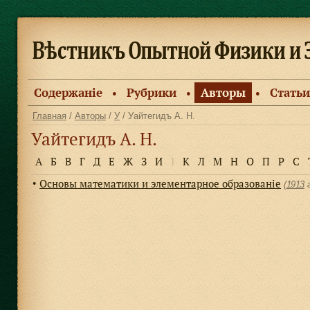
Содержанiе
Рубрики
Авторы
Статьи
●
●
●
Главная
/
Авторы
/
У
/ Уайтегидъ А. Н.
Уайтегидъ А. Н.
А
Б
В
Г
Д
Е
Ж
З
И
І
К
Л
М
Н
О
П
Р
С
Основы математики и элементарное образованiе
●
(
1913
г