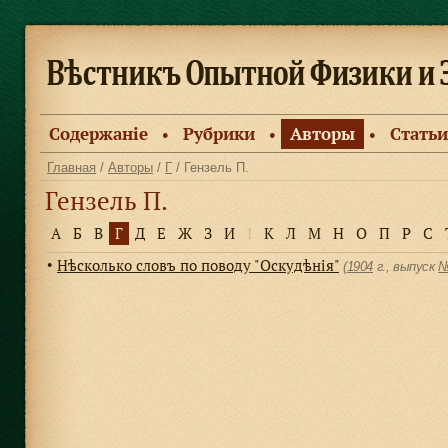
Содержанiе
Рубрики
Авторы
Статьи
●
●
●
Главная
/
Авторы
/
Г
/ Гензель П.
Гензель П.
А
Б
В
Г
Д
Е
Ж
З
И
І
К
Л
М
Н
О
П
Р
С
Нѣсколько словъ по поводу "Оскудѣнiя"
●
(
1904
г., выпуск
№