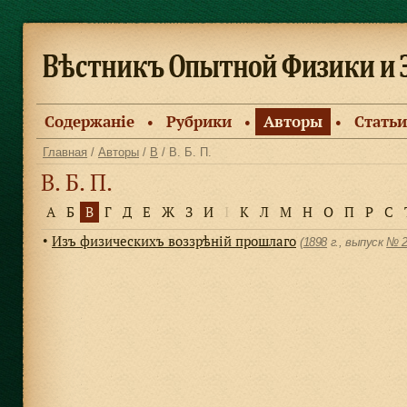
Содержанiе
Рубрики
Авторы
Статьи
●
●
●
Главная
/
Авторы
/
В
/ В. Б. П.
В. Б. П.
А
Б
В
Г
Д
Е
Ж
З
И
І
К
Л
М
Н
О
П
Р
С
Изъ физическихъ воззрѣнiй прошлаго
●
(
1898
г., выпуск
№ 2