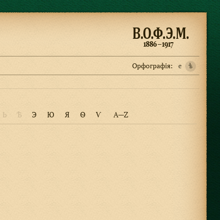
Орфографiя:
e
ѣ
Ь
Ѣ
Э
Ю
Я
Ѳ
Ѵ
A—Z