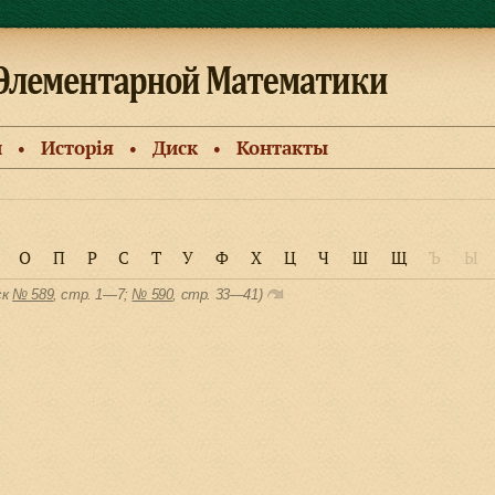
и
Исторiя
Диск
Контакты
●
●
●
О
П
Р
С
Т
У
Ф
Х
Ц
Ч
Ш
Щ
Ъ
Ы
ск
№ 589
, cтр. 1—7;
№ 590
, cтр. 33—41)