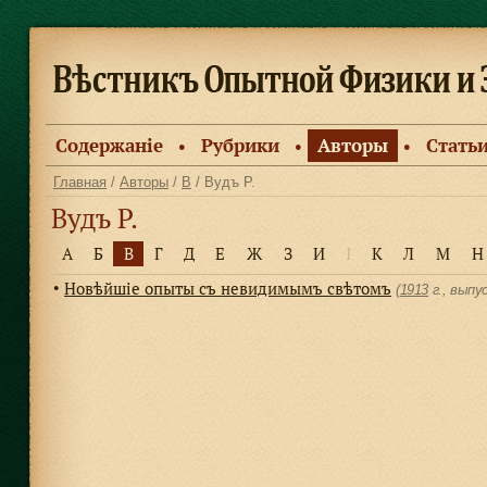
Содержанiе
Рубрики
Авторы
Стать
●
●
●
Главная
/
Авторы
/
В
/ Вудъ Р.
Вудъ Р.
А
Б
В
Г
Д
Е
Ж
З
И
І
К
Л
М
Н
Новѣйшіе опыты съ невидимымъ свѣтомъ
●
(
1913
г., выпу