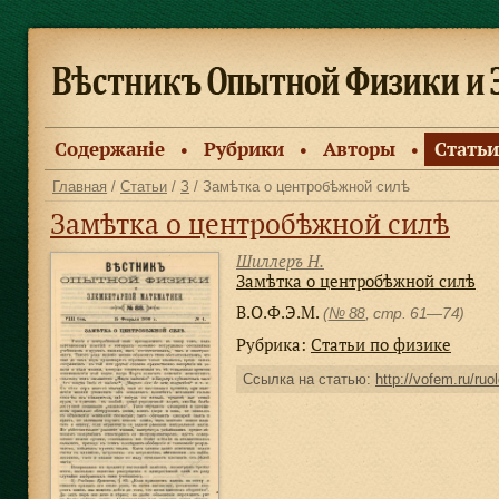
Содержанiе
Рубрики
Авторы
Статьи
●
●
●
Главная
/
Статьи
/
З
/ Замѣтка о центробѣжной силѣ
Замѣтка о центробѣжной силѣ
Шиллеръ Н.
Замѣтка о центробѣжной силѣ
В.О.Ф.Э.М.
(
№ 88
, стр. 61—74)
Рубрика:
Статьи по физике
Ссылка на статью:
http://vofem.ru/ruol