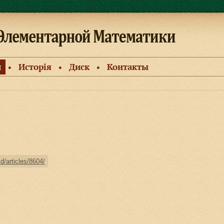
и
Исторiя
Диск
Контакты
●
●
●
ld/articles/8604/