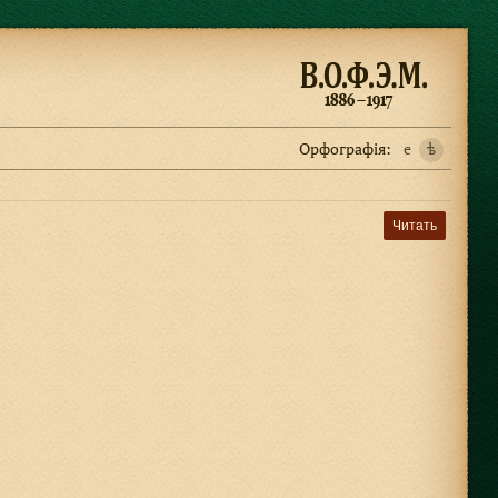
Орфографiя:
e
ѣ
Читать