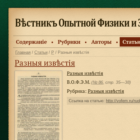
Содержанiе
Рубрики
Авторы
Стать
●
●
●
Главная
/
Статьи
/
Р
/ Разныя извѣстiя
Разныя извѣстiя
Разныя извѣстiя
В.О.Ф.Э.М.
(
№ 86
, стр. 35—38)
Рубрика:
Разныя извѣстiя
Ссылка на статью:
http://vofem.ru/ruo