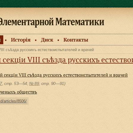
и
Исторiя
Диск
Контакты
●
●
●
VIII съѣзда русскихъ естествоиспытателей и врачей
 секціи VIII съѣзда русскихъ естеств
 секціи VIII съѣзда русскихъ естествоиспытателей и врачей
7
, cтр. 53—54;
№ 89
, cтр. 90—91)
ученыхъ обществъ
ld/articles/8506/