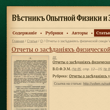
Содержанiе
Рубрики
Авторы
Стать
●
●
●
Главная
/
Статьи
/
О
/ Отчеты о засѣданіяхъ физической секціи 
Отчеты о засѣданіяхъ физической
Ш.
Отчеты о засѣданіяхъ физической
В.О.Ф.Э.М.
(
№ 85
, стр. 12—15;
№ 8
Рубрика:
Отчеты о засѣданiяхъ 
Ссылка на статью:
http://vofem.ru/ruo