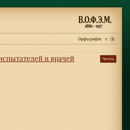
Орфографiя:
e
ѣ
оиспытателей и врачей
Читать