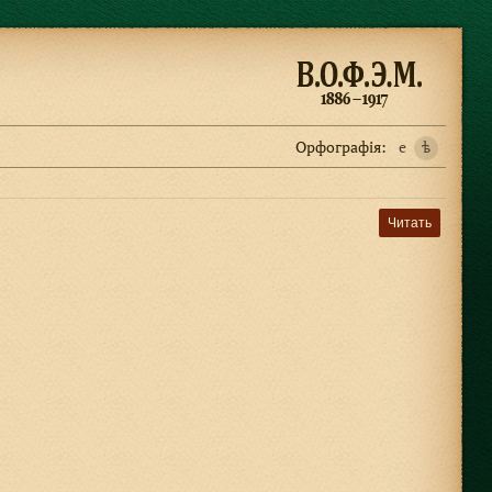
Орфографiя:
e
ѣ
Читать