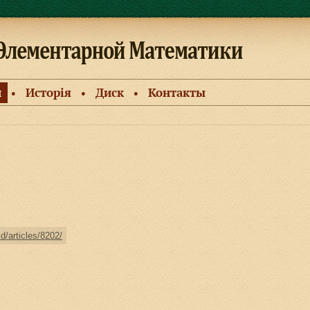
и
Исторiя
Диск
Контакты
●
●
●
ld/articles/8202/