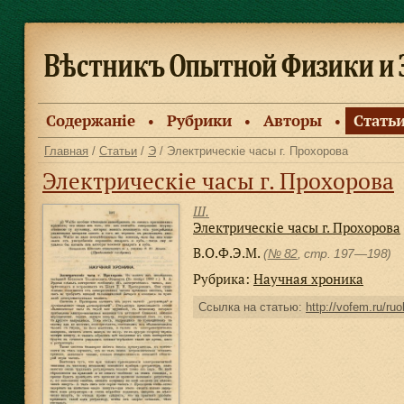
Содержанiе
Рубрики
Авторы
Стать
●
●
●
Главная
/
Статьи
/
Э
/ Электрическiе часы г. Прохорова
Электрическiе часы г. Прохорова
Ш.
Электрическiе часы г. Прохорова
В.О.Ф.Э.М.
(
№ 82
, стр. 197—198)
Рубрика:
Научная хроника
Ссылка на статью:
http://vofem.ru/ruo