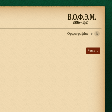
Орфографiя:
e
ѣ
Читать