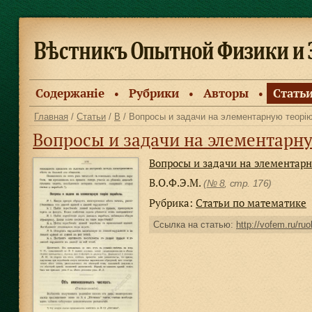
Содержанiе
Рубрики
Авторы
Стать
●
●
●
Главная
/
Статьи
/
В
/ Вопросы и задачи на элементарную теорi
Вопросы и задачи на элементарн
Вопросы и задачи на элементар
В.О.Ф.Э.М.
(
№ 8
, стр. 176)
Рубрика:
Статьи по математике
Ссылка на статью:
http://vofem.ru/ruo