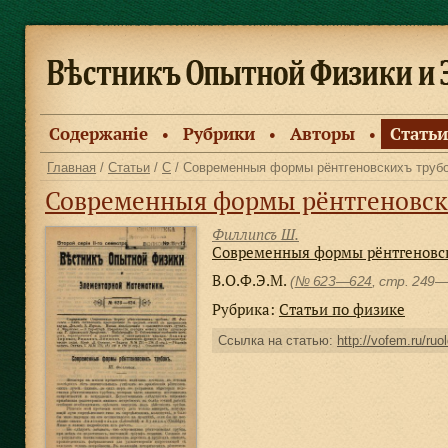
Содержанiе
Рубрики
Авторы
Статьи
●
●
●
Главная
/
Статьи
/
С
/ Современныя формы рёнтгеновскихъ труб
Современныя формы рёнтгеновск
Филлипсъ Ш.
Современныя формы рёнтгеновс
В.О.Ф.Э.М.
(
№ 623—624
, стр. 249
Рубрика:
Статьи по физике
Ссылка на статью:
http://vofem.ru/ruo