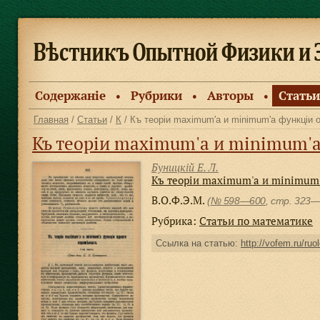
Содержанiе
Рубрики
Авторы
Статьи
●
●
●
Главная
/
Статьи
/
К
/ Къ теоріи maximum'а и minimum'а функціи 
Къ теоріи maximum'а и minimum'а ф
Буницкiй Е. Л.
Къ теоріи maximum'а и minimum'
В.О.Ф.Э.М.
(
№ 598—600
, стр. 323
Рубрика:
Статьи по математике
Ссылка на статью:
http://vofem.ru/ruol