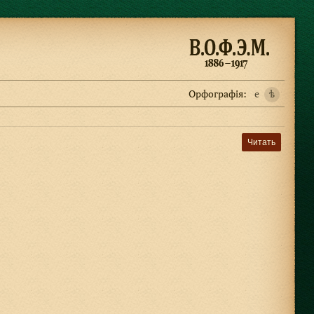
Орфографiя:
e
ѣ
Читать