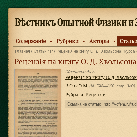
Содержанiе
Рубрики
Авторы
Стать
●
●
●
Главная
/
Статьи
/
Р
/ Рецензія на книгу О. Д. Хвольсона "Курсъ
Рецензія на книгу О. Д. Хвольсон
Эйхенвальдъ А.
Рецензія на книгу О. Д. Хвольсо
В.О.Ф.Э.М.
(
№ 598—600
, стр. 340)
Рубрика:
Рецензiи
Ссылка на статью:
http://vofem.ru/ruo