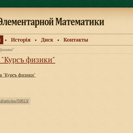
и
Исторiя
Диск
Контакты
●
●
●
 физики"
а "Курсъ физики"
на "Курсъ физики"
ld/articles/59813/