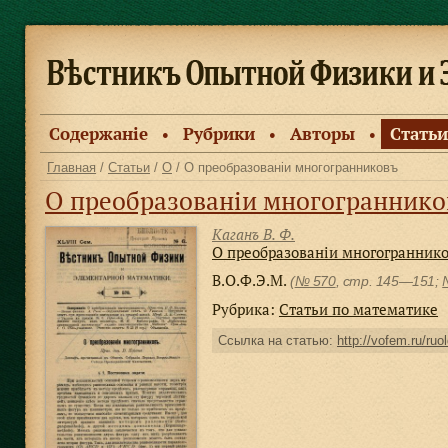
Содержанiе
Рубрики
Авторы
Статьи
●
●
●
Главная
/
Статьи
/
О
/ О преобразованіи многогранниковъ
О преобразованіи многограннико
Каганъ В. Ф.
О преобразованіи многогранник
В.О.Ф.Э.М.
(
№ 570
, стр. 145—151;
Рубрика:
Статьи по математике
Ссылка на статью:
http://vofem.ru/ruo