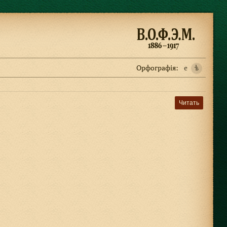
Орфографiя:
e
ѣ
Читать