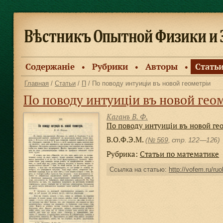
Содержанiе
Рубрики
Авторы
Стать
●
●
●
Главная
/
Статьи
/
П
/ По поводу интуиціи въ новой геометріи
По поводу интуиціи въ новой гео
Каганъ В. Ф.
По поводу интуиціи въ новой ге
В.О.Ф.Э.М.
(
№ 569
, стр. 122—126)
Рубрика:
Статьи по математике
Ссылка на статью:
http://vofem.ru/ruo