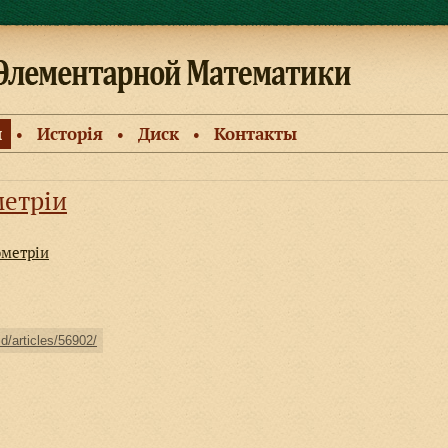
и
Исторiя
Диск
Контакты
●
●
●
метріи
ометріи
ld/articles/56902/