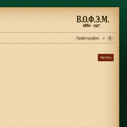
Орфографiя:
e
ѣ
Читать