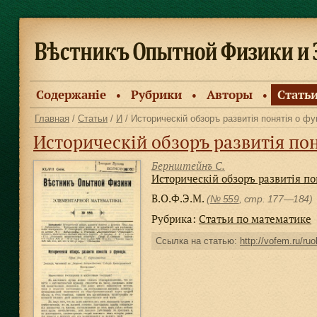
Содержанiе
Рубрики
Авторы
Стать
●
●
●
Главная
/
Статьи
/
И
/ Историческій обзоръ развитія понятія о фу
Историческій обзоръ развитія пон
Бернштейнъ С.
Историческій обзоръ развитія по
В.О.Ф.Э.М.
(
№ 559
, стр. 177—184)
Рубрика:
Статьи по математике
Ссылка на статью:
http://vofem.ru/ruo