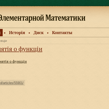
и
Исторiя
Диск
Контакты
●
●
●
нкціи
ятія о функціи
нятія о функціи
ld/articles/55901/