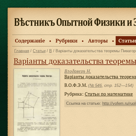
Содержанiе
Рубрики
Авторы
Статьи
●
●
●
Главная
/
Статьи
/
В
/ Варiанты доказательства теоремы Пиѳагор
Варiанты доказательства теорем
Влодаверъ Н.
Варiанты доказательства теорем
В.О.Ф.Э.М.
(
№ 546
, стр. 152—154)
Рубрика:
Статьи по математике
Ссылка на статью:
http://vofem.ru/ruo