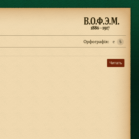
Орфографiя:
e
ѣ
Читать