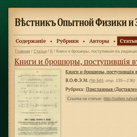
Содержанiе
Рубрики
Авторы
Стать
●
●
●
Главная
/
Статьи
/
К
/ Книги и брошюры, поступившiя въ редакцi
Книги и брошюры, поступившiя в
Книги и брошюры, поступившiя 
В.О.Ф.Э.М.
(
№ 545
, стр. 135—136)
Рубрика:
Присланныя (Доставле
Ссылка на статью:
http://vofem.ru/ruo