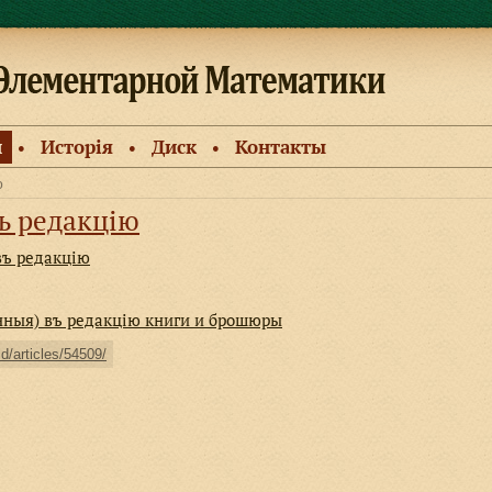
и
Исторiя
Диск
Контакты
●
●
●
ю
ъ редакцiю
въ редакцiю
нныя) въ редакцiю книги и брошюры
ld/articles/54509/