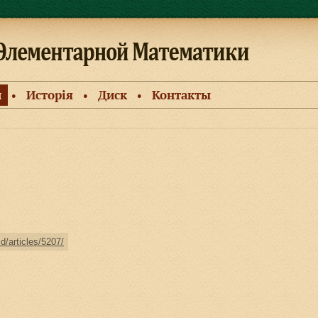
и
Исторiя
Диск
Контакты
●
●
●
ld/articles/5207/