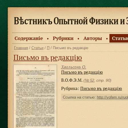
Содержанiе
Рубрики
Авторы
Стать
●
●
●
Главная
/
Статьи
/
П
/ Письмо въ редакцію
Письмо въ редакцію
Хвольсонъ О.
Письмо въ редакцію
В.О.Ф.Э.М.
(
№ 52
, стр. 90)
Рубрика:
Письмо въ редакцiю
Ссылка на статью:
http://vofem.ru/ruo