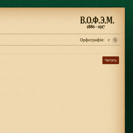
Орфографiя:
e
ѣ
Читать