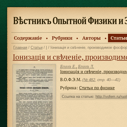
Содержанiе
Рубрики
Авторы
Статьи
●
●
●
Главная
/
Статьи
/
І
/ Іонизація и свѣченіе, производимое фосфо
Іонизація и свѣченіе, производи
Блохъ Е.
,
Блохъ Л.
Іонизація и свѣченіе, производ
В.О.Ф.Э.М.
(
№ 482
, стр. 40—41)
Рубрика:
Статьи по физике
Ссылка на статью:
http://vofem.ru/ruo