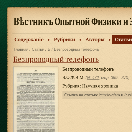
Содержанiе
Рубрики
Авторы
Статьи
●
●
●
Главная
/
Статьи
/
Б
/ Безпроводный телефонъ
Безпроводный телефонъ
Безпроводный телефонъ
В.О.Ф.Э.М.
(
№ 472
, стр. 369—370)
Рубрика:
Научная хроника
Ссылка на статью:
http://vofem.ru/ruo