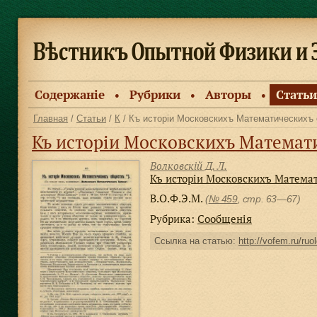
Содержанiе
Рубрики
Авторы
Статьи
●
●
●
Главная
/
Статьи
/
К
/ Къ исторiи Московскихъ Математическихъ
Къ исторiи Московскихъ Математ
Волковскiй Д. Л.
Къ исторiи Московскихъ Матема
В.О.Ф.Э.М.
(
№ 459
, стр. 63—67)
Рубрика:
Сообщенiя
Ссылка на статью:
http://vofem.ru/ruo