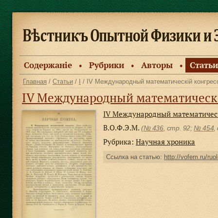
Содержанiе
Рубрики
Авторы
Статьи
●
●
●
Главная
/
Статьи
/
I
/ IV Международный математическiй конгрес
IV Международный математическi
IV Международный математическ
В.О.Ф.Э.М.
(
№ 436
, стр. 92;
№ 454
,
Рубрика:
Научная хроника
Ссылка на статью:
http://vofem.ru/ruo