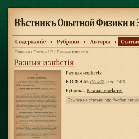
Содержанiе
Рубрики
Авторы
Статьи
●
●
●
Главная
/
Статьи
/
Р
/ Разныя извѣстiя
Разныя извѣстiя
Разныя извѣстiя
В.О.Ф.Э.М.
(
№ 402
, стр. 140)
Рубрика:
Разныя извѣстiя
Ссылка на статью:
http://vofem.ru/ruo