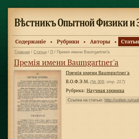
Содержанiе
Рубрики
Авторы
Статьи
●
●
●
Главная
/
Статьи
/
П
/ Премія имени Baumgartner'a
Премія имени Baumgartner'a
Премія имени Baumgartner'a
В.О.Ф.Э.М.
(
№ 309
, стр. 217)
Рубрика:
Научная хроника
Ссылка на статью:
http://vofem.ru/ruo