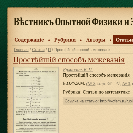
Содержанiе
Рубрики
Авторы
Статьи
●
●
●
Главная
/
Статьи
/
П
/ Простѣйшiй способъ межеванiя
Простѣйшiй способъ межеванiя
Ермаковъ В. П.
Простѣйшiй способъ межеванiя
В.О.Ф.Э.М.
(
№ 2
, стр. 46—47;
№ 3
,
Рубрика:
Статьи по математике
Ссылка на статью:
http://vofem.ru/ruol