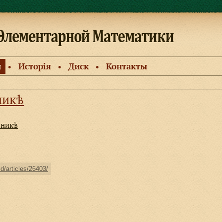
и
Исторiя
Диск
Контакты
●
●
●
никѣ
ьникѣ
ld/articles/26403/