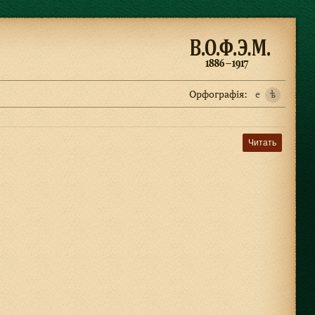
Орфографiя:
e
ѣ
Читать