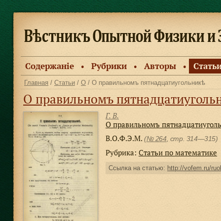
Содержанiе
Рубрики
Авторы
Стать
●
●
●
Главная
/
Статьи
/
О
/ О правильномъ пятнадцатиугольникѣ
О правильномъ пятнадцатиуголь
Г. В.
О правильномъ пятнадцатиугол
В.О.Ф.Э.М.
(
№ 264
, стр. 314—315)
Рубрика:
Статьи по математике
Ссылка на статью:
http://vofem.ru/ruo