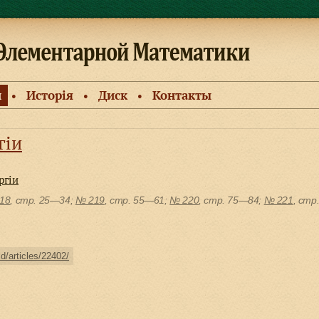
и
Исторiя
Диск
Контакты
●
●
●
гiи
ргiи
18
, cтр. 25—34;
№ 219
, cтр. 55—61;
№ 220
, cтр. 75—84;
№ 221
, cтр
ld/articles/22402/