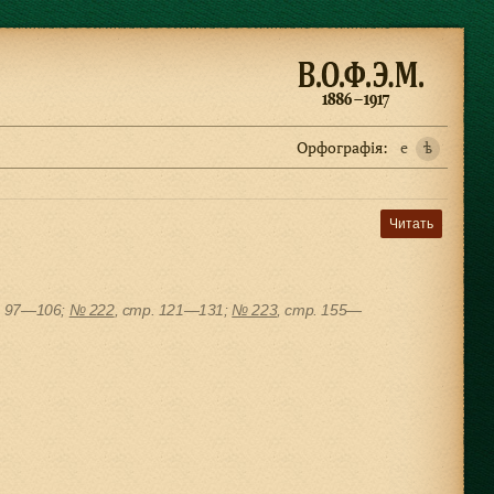
Орфографiя:
e
ѣ
Читать
. 97—106;
№ 222
, cтр. 121—131;
№ 223
, cтр. 155—