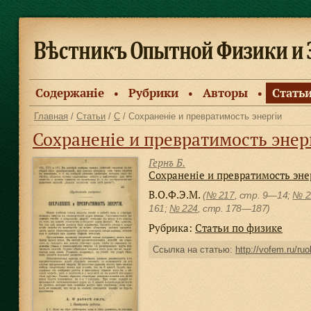
Содержанiе
Рубрики
Авторы
Стать
●
●
●
Главная
/
Статьи
/
С
/ Сохраненiе и превратимость энергiи
Сохраненiе и превратимость энер
Гернъ Б.
Сохраненiе и превратимость эне
В.О.Ф.Э.М.
(
№ 217
, стр. 9—14;
№ 2
161;
№ 224
, cтр. 178—187)
Рубрика:
Статьи по физике
Ссылка на статью:
http://vofem.ru/ruo