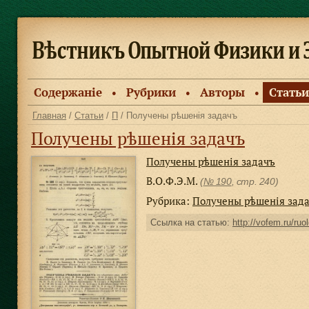
Содержанiе
Рубрики
Авторы
Статьи
●
●
●
Главная
/
Статьи
/
П
/ Получены рѣшенiя задачъ
Получены рѣшенiя задачъ
Получены рѣшенiя задачъ
В.О.Ф.Э.М.
(
№ 190
, стр. 240)
Рубрика:
Получены рѣшенiя зад
Ссылка на статью:
http://vofem.ru/ruo