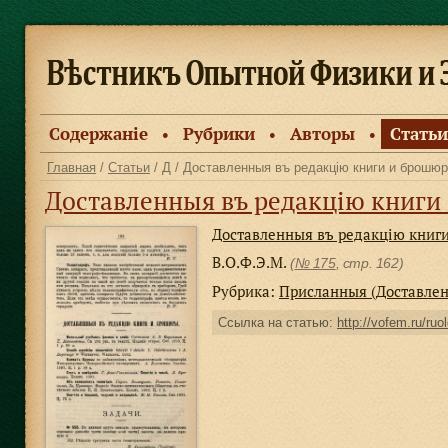
Содержанiе
Рубрики
Авторы
Статьи
●
●
●
Главная
/
Статьи
/
Д
/ Доставленныя въ редакцiю книги и брошю
Доставленныя въ редакцiю книг
Доставленныя въ редакцiю книг
В.О.Ф.Э.М.
(
№ 175
, стр. 162)
Рубрика:
Присланныя (Доставлен
Ссылка на статью:
http://vofem.ru/ruo