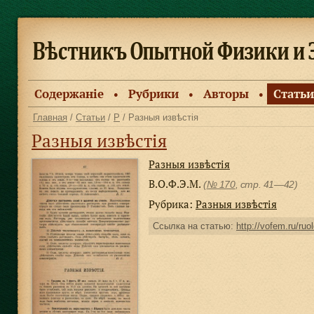
Содержанiе
Рубрики
Авторы
Статьи
●
●
●
Главная
/
Статьи
/
Р
/ Разныя извѣстiя
Разныя извѣстiя
Разныя извѣстiя
В.О.Ф.Э.М.
(
№ 170
, стр. 41—42)
Рубрика:
Разныя извѣстiя
Ссылка на статью:
http://vofem.ru/ruo