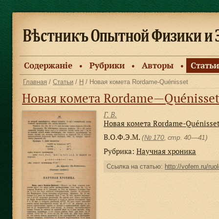
Содержанiе
Рубрики
Авторы
Статьи
●
●
●
Главная
/
Статьи
/
Н
/ Новая комета Rordame-Quénisset
Новая комета Rordame—Quénisse
Г. В.
Новая комета Rordame-Quénisse
В.О.Ф.Э.М.
(
№ 170
, стр. 40—41)
Рубрика:
Научная хроника
Ссылка на статью:
http://vofem.ru/ruo